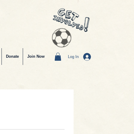
Donate
Join Now
Log In