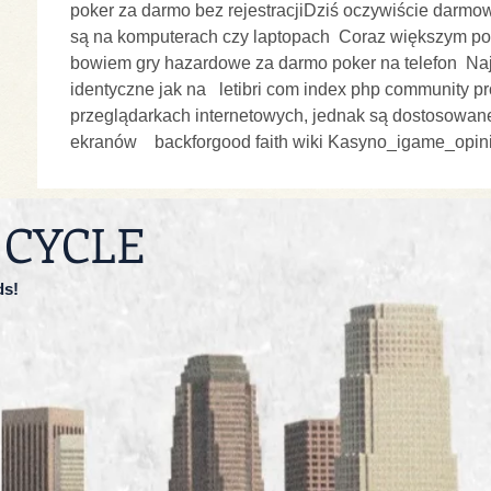
poker za darmo bez rejestracjiDziś oczywiście darmowe
są na komputerach czy laptopach  Coraz większym po
bowiem gry hazardowe za darmo poker na telefon  Najc
identyczne jak na   letibri com index php community prof
przeglądarkach internetowych, jednak są dostosowane
ekranów    backforgood faith wiki Kasyno_igame_opin
 CYCLE
ds!