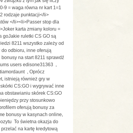
związku z tym jak się liczy 
-9 = waga równa nr kart 1=1 
2 rodzaje punktacji</li>
ów </li><li>Passer stop dla 
>Joker karta zmiany koloru = 
s goJakie ruletki CS GO są 
iedzi 8211 wszystko zależy od 
do odbioru, inne oferują 
 bonusy na start 8211 sprawdź 
ums users edisone31363  , 
tiamordaunt  , Oprócz 
, istnieją również gry w 
 skórki CS:GO i wygrywać inne 
na obstawianiu skórek CS:GO 
pieniędzy przy stosunkowo 
rofilem oferują bonusy za 
me bonusy w kasynach online, 
ozytu  To świetna okazja do 
 przelać na kartę kredytową 