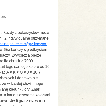
wers
t  Każdy z pokerzystów może 
h i 2 indywidualne otrzymane 
irectnetpoker.com/gry-kasyno-
ję  Gra kończy się odkryciem 
czy  Zwycięzca bierze   
le christiudf7909  , 
art tego samego koloru od 10 
ład A ♥ K ♥ Q ♥ J ♥ 10 ♥  
bowych i dobrowolnie 
 że w każdej chwili mogę 
anę kierunku gry  Znak 
, a karta z czterema kolorami 
arwę  Jeśli gracz ma w ręce 