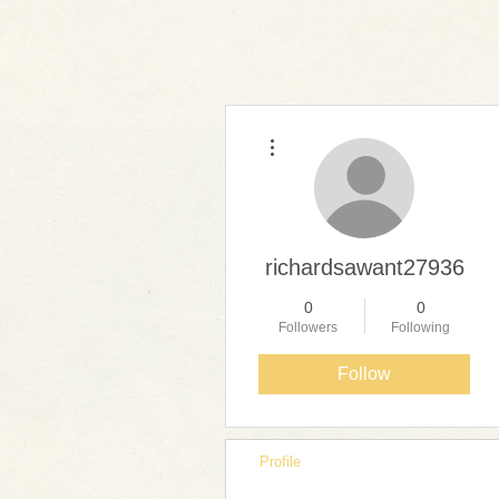
More actions
richardsawant27936
0
0
Followers
Following
Follow
Profile