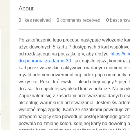
About
0
likes received
0
comments received
0
best ans
Po zakończeniu tego procesu następuje wyłożenie kar
użyć dowolnych 5 kart z 7 dostępnych 5 kart wspólnyc
od rozdającego na początku gry, aby ułożyć  
https://d
do-pobrania-za-darmo-30
 : jak najsilniejszą kombinac
kart przez wszystkich aktywnych w danym momencie gra
royaldiademempowerment org index php community profi
wszystko  Poker królewski – układ obejmujący 5 pięć k
do asa  To najsilniejszy układ kart w pokerze  Na przyk
Zapoznałem się z zasadami przetwarzania danych oso
akceptuję warunki ich przetwarzania  Jestem świadom,
wycofać moją zgodę  Karta ze strzałkami powoduje zmi
przypominający stop powoduje postój kolejnego gracza
pozwala na zmianę koloru kolejnej karty na dowolną b