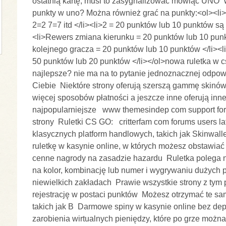
ostatnią kartę, musi to zasygnalizować mówiąc UNO  W 
punkty w uno? Można również grać na punkty:<ol><li>0
2=2 7=7 itd </li><li>2 = 20 punktów lub 10 punktów są 
<li>Rewers zmiana kierunku = 20 punktów lub 10 punkt
kolejnego gracza = 20 punktów lub 10 punktów </li><li
50 punktów lub 20 punktów </li></ol>nowa ruletka w c
najlepsze? nie ma na to pytanie jednoznacznej odpow
Ciebie  Niektóre strony oferują szerszą gammę skinów 
więcej sposobów płatności a jeszcze inne oferują inne
najpopularniejsze   www themesindep com support for
strony  Ruletki CS GO:   critterfam com forums users la
klasycznych platform handlowych, takich jak Skinwallet
ruletkę w kasynie online, w których możesz obstawiać
cenne nagrody na zasadzie hazardu  Ruletka polega 
na kolor, kombinację lub numer i wygrywaniu dużych 
niewielkich zakładach  Prawie wszystkie strony z tym p
rejestrację w postaci punktów  Możesz otrzymać te sa
takich jak B  Darmowe spiny w kasynie online bez dep
zarobienia wirtualnych pieniędzy, które po grze można